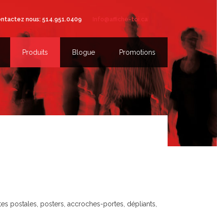
ntactez nous: 514.951.0409
Info@affiche-toi.ca
Produits
Blogue
Promotions
es postales, posters, accroches-portes, dépliants,