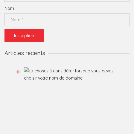
Nom
*
Inscription
Articles récents
10
c
à
co
lo
v
d
ch
vo